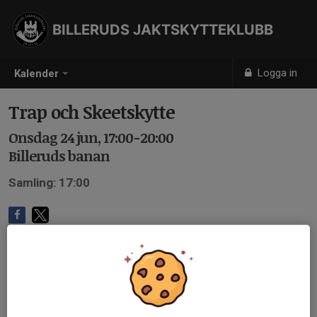
BILLERUDS JAKTSKYTTEKLUBB
Logga in
Kalender
Trap och Skeetskytte
Onsdag 24 jun, 17:00-20:00
Billeruds banan
Samling: 17:00