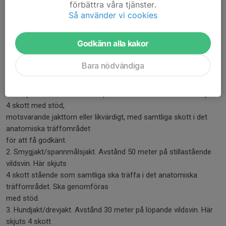
förbättra våra tjänster.
Skjutmoment
Så använder vi cookies
Vildsvinstavlan som används ska vara av storlek motsvarande
en årsgris, med utritat
Godkänn alla kakor
anatomiskt träffområde. Vapnet ska vara klass 1. Skjutledaren
skriver in i foldern ”Mitt
Bara nödvändiga
träningsskytte” för godkänt pass.
1. Åteljakt. Avstånd 50 meter på stillastående vildsvin. Här skjuts
4 skott med stöd,
motsvarande jakttorn eller likvärdigt, med samtliga skott i det
anatomiska träffområdet
för att få godkänt.
2. Smygjakt/spannmålsjakt. Avstånd 50 meter på stillastående
vildsvin. Här skjuts
4 skott stående som samtliga ska träffa i det anatomiska
träffområdet. Ska genomföras
med stöd.
3. Hundjakt/drevjakt. Avstånd 30 meter på löpande vildsvin. Här
skjuts 4 skott