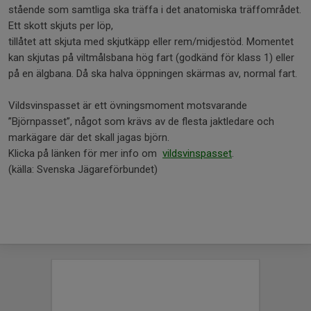
stående som samtliga ska träffa i det anatomiska träffområdet.
Ett skott skjuts per löp,
tillåtet att skjuta med skjutkäpp eller rem/midjestöd. Momentet
kan skjutas på viltmålsbana hög fart (godkänd för klass 1) eller
på en älgbana. Då ska halva öppningen skärmas av, normal fart.
Vildsvinspasset är ett övningsmoment motsvarande
”Björnpasset”, något som krävs av de flesta jaktledare och
markägare där det skall jagas björn.
Klicka på länken för mer info om
vildsvinspasset
.
(källa: Svenska Jägareförbundet)