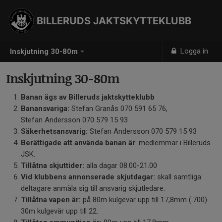
BILLERUDS JAKTSKYTTEKLUBB
Logga in
Inskjutning 30-80m
Inskjutning 30-80m
Banan ägs av Billeruds jaktskytteklubb
Banansvariga:
Stefan Granås 070 591 65 76,
Stefan Andersson 070 579 15 93
Säkerhetsansvarig:
Stefan Andersson 070 579 15 93
Berättigade att använda banan är
: medlemmar i Billeruds
JSK.
Tillåtna skjuttider:
alla dagar 08.00-21.00
Vid klubbens annonserade skjutdagar:
skall samtliga
deltagare anmäla sig till ansvarig skjutledare.
Tillåtna vapen är:
på 80m kulgevär upp till 17,8mm (.700).
30m kulgevär upp till 22.