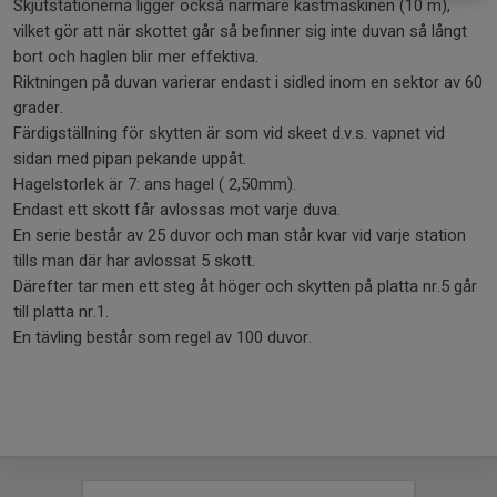
Skjutstationerna ligger också närmare kastmaskinen (10 m),
vilket gör att när skottet går så befinner sig inte duvan så långt
bort och haglen blir mer effektiva.
Riktningen på duvan varierar endast i sidled inom en sektor av 60
grader.
Färdigställning för skytten är som vid skeet d.v.s. vapnet vid
sidan med pipan pekande uppåt.
Hagelstorlek är 7: ans hagel ( 2,50mm).
Endast ett skott får avlossas mot varje duva.
En serie består av 25 duvor och man står kvar vid varje station
tills man där har avlossat 5 skott.
Därefter tar men ett steg åt höger och skytten på platta nr.5 går
till platta nr.1.
En tävling består som regel av 100 duvor.