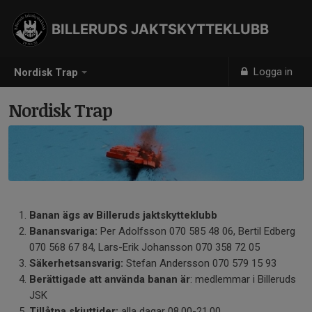
BILLERUDS JAKTSKYTTEKLUBB
Logga in
Nordisk Trap
Nordisk Trap
Banan ägs av Billeruds jaktskytteklubb
Banansvariga:
Per Adolfsson 070 585 48 06, Bertil Edberg
070 568 67 84, Lars-Erik Johansson 070 358 72 05
Säkerhetsansvarig:
Stefan Andersson 070 579 15 93
Berättigade att använda banan är
: medlemmar i Billeruds
JSK
Tillåtna skjuttider:
alla dagar 08.00-21.00