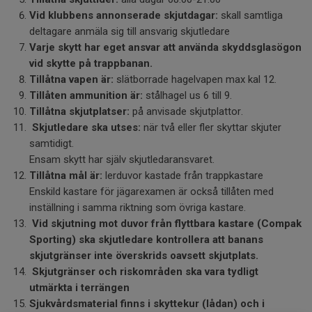
Vid klubbens annonserade skjutdagar:
skall samtliga
deltagare anmäla sig till ansvarig skjutledare
Varje skytt har eget ansvar att använda skyddsglasögon
vid skytte på trappbanan.
Tillåtna vapen är:
slätborrade hagelvapen max kal 12.
Tillåten ammunition är:
stålhagel us 6 till 9.
Tillåtna skjutplatser:
på anvisade skjutplattor.
Skjutledare ska utses:
när två eller fler skyttar skjuter
samtidigt.
Ensam skytt har själv skjutledaransvaret.
Tillåtna mål är:
lerduvor kastade från trappkastare
Enskild kastare för jägarexamen är också tillåten med
inställning i samma riktning som övriga kastare.
Vid skjutning mot duvor från flyttbara kastare (Compak
Sporting)
ska skjutledare kontrollera att banans
skjutgränser inte överskrids
oavsett skjutplats.
Skjutgränser och riskområden ska vara tydligt
utmärkta i terrängen
Sjukvårdsmaterial finns i skyttekur (lådan) och i