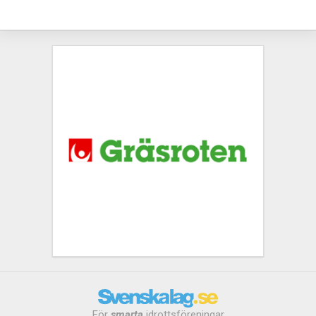
För
smarta
idrottsföreningar