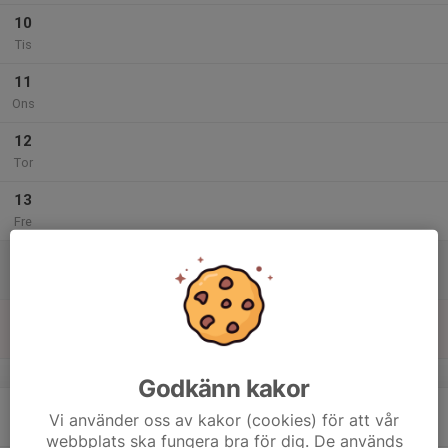
10
Tis
11
Ons
12
Tor
13
Fre
14
Lör
15
16:00
Jägarskolan
19:00
Sön
Klubbstugan
v.8
Godkänn kakor
16
Vi använder oss av kakor (cookies) för att vår
Mån
webbplats ska fungera bra för dig. De används