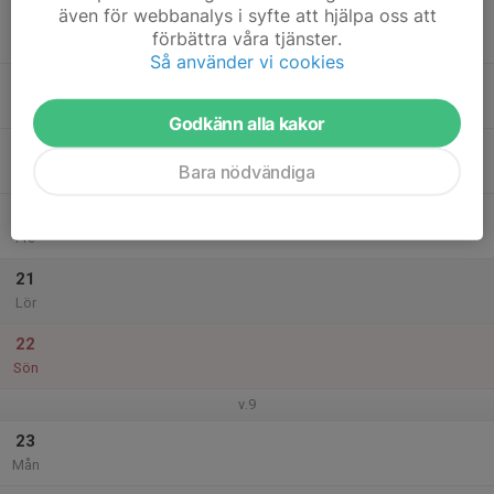
även för webbanalys i syfte att hjälpa oss att
17
förbättra våra tjänster.
Tis
Så använder vi cookies
18
Ons
Godkänn alla kakor
19
Bara nödvändiga
Tor
20
Fre
21
Lör
22
Sön
v.9
23
Mån