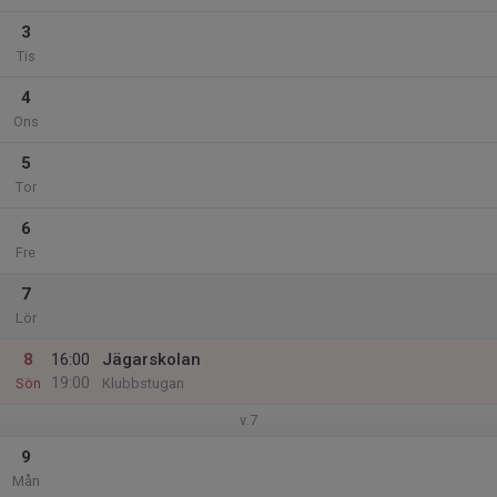
3
Tis
4
Ons
5
Tor
6
Fre
7
Lör
8
16:00
Jägarskolan
19:00
Sön
Klubbstugan
v.7
9
Mån