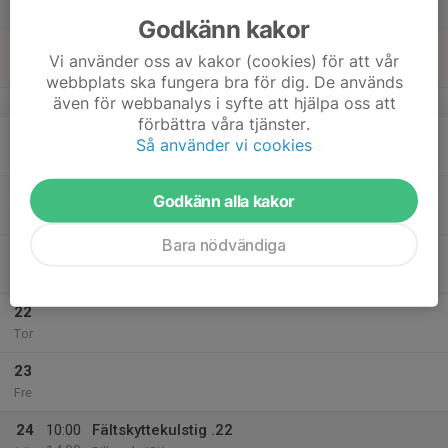
Lör
Godkänn kakor
18
16:00
Jägarskola
Vi använder oss av kakor (cookies) för att vår
19:00
Sön
Klubbstugan
webbplats ska fungera bra för dig. De används
även för webbanalys i syfte att hjälpa oss att
v.4
förbättra våra tjänster.
19
Så använder vi cookies
Mån
20
Godkänn alla kakor
Tis
Bara nödvändiga
21
Ons
22
Tor
23
Fre
24
10:00
Fältskyttekulstig .22