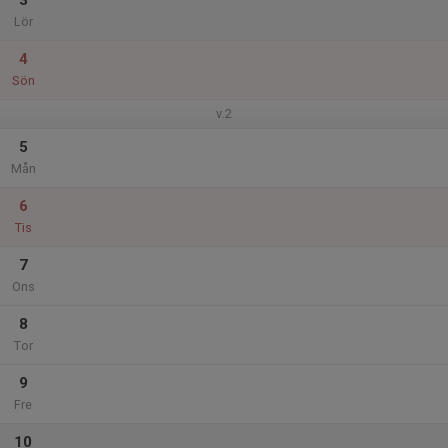
3
Lör
4
Sön
v.2
5
Mån
6
Tis
7
Ons
8
Tor
9
Fre
10