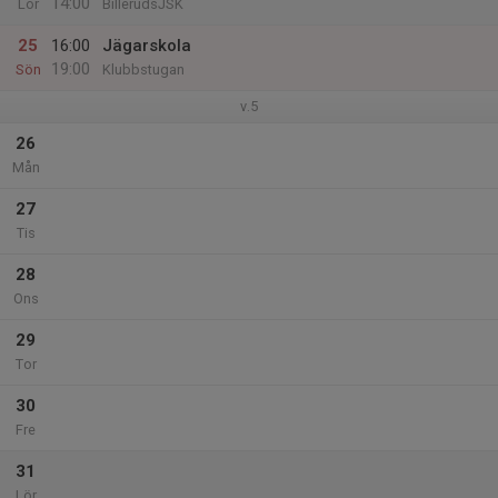
14:00
Lör
BillerudsJSK
25
16:00
Jägarskola
19:00
Sön
Klubbstugan
v.5
26
Mån
27
Tis
28
Ons
29
Tor
30
Fre
31
Lör