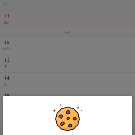
Lör
11
Sön
v.3
12
Mån
13
Tis
14
Ons
15
Tor
16
Fre
17