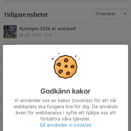
Tidigare nyheter
Kulstigen 2026 är avslutad!
Igår, 13:00
0
Klubbmästerskap i 80m löpande älg
6 aug, 21:27
0
Missa inte!
4 aug, 15:38
0
Underhåll lördag 1/8
Godkänn kakor
31 jul, 17:41
0
Vi använder oss av kakor (cookies) för att vår
Klubbmästerskap Älg
webbplats ska fungera bra för dig. De används
30 jul, 12:00
0
även för webbanalys i syfte att hjälpa oss att
förbättra våra tjänster.
💥 Påminnelse om veckans aktiviteter! 💥
Så använder vi cookies
13 jul, 12:20
0